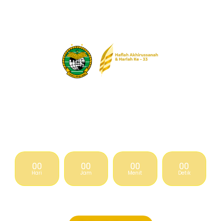
UNDANGAN
TASYAKKUR
HAFLAH AKHIRUSSANAH
& HARLAH KE-33
00
00
00
00
Hari
Jam
Menit
Detik
Ahad-Selasa, 1-3 Februari 2026