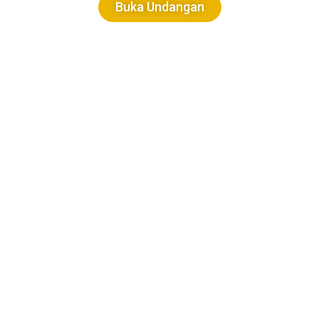
Buka Undangan
SUSUNAN ACARA INTI TASYAKKUR HAFLAH
AKHIRUSSANAH & HARLAH KE-XXXIII
Pondok Kebon Jambu Al-Islamy :