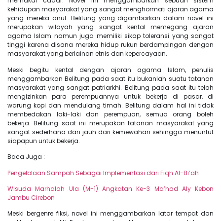
memakai cadar. Novel ini menggambarkan sebuah sistem
kehidupan masyarakat yang sangat menghormati ajaran agama
yang mereka anut. Belitung yang digambarkan dalam novel ini
merupakan wilayah yang sangat kental memegang ajaran
agama Islam namun juga memiliki sikap toleransi yang sangat
tinggi karena disana mereka hidup rukun berdampingan dengan
masyarakat yang berlainan etnis dan kepercayaan.
Meski begitu kental dengan ajaran agama Islam, penulis
menggambarkan Belitung pada saat itu bukanlah suatu tatanan
masyarakat yang sangat patriarkhi. Belitung pada saat itu telah
mengizinkan para perempuannya untuk bekerja di pasar, di
warung kopi dan mendulang timah. Belitung dalam hal ini tidak
membedakan laki-laki dan perempuan, semua orang boleh
bekerja. Belitung saat ini merupakan tatanan masyarakat yang
sangat sederhana dan jauh dari kemewahan sehingga menuntut
siapapun untuk bekerja.
Baca Juga :
Pengelolaan Sampah Sebagai Implementasi dari Fiqh Al-Bi’ah
Wisuda Marhalah Ula (M-1) Angkatan Ke-3 Ma’had Aly Kebon
Jambu Cirebon
Meski bergenre fiksi, novel ini menggambarkan latar tempat dan