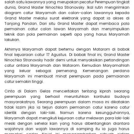
salah satu kawannya yang merupakan pecatur Perempuan tingkat
dunia, Grand Master Ninochka Stronovsky. Ikal rutin mengirimkan
diagram catur Maryamah dan calon-calon lawannya kepada
Grand Master melalui surat elektronik yang dapat ia akses di
Tanjong Pandan. Dari situ Grand Master dapat membaca pola
permainan catur calon lawan Maryamah dan menyimpulkan
teknik dan pola permainan seperti apa yang harus Maryamah
lakukan.
Akhirnya Maryamah dapat bertemu dengan Matarom di babak
final kejuaraan catur 17 Agustus. Di babak final ini, Grand Master
Ninochka Stronovsky hadir demi untuk menyaksikan pertandingan
catur antara Maryamah dan Matarom. Kemudian Maryamahlah
yang keluar sebagai pemenang. Kemenangan perdana
Maryamah ini membuat minat perempuan pada permaianan
catur semakin tinggi.
Cinta di Dalam Gelas menceritakan tentang kiprah seorang
perempuan yang berhasil meruntuhkan kontruksi budaya
masyarakatnya. Seorang perempuan dalam masa ini dikatakan
tidak lazim jika ia terjun dalam permainan catur karena catur
identik dengan laki-laki. Namun karena kesungguhannya,
Maryamah dapat mengikuti kejuraan catur melawan para laki-laki
meski dengan sehelai kain yang harus dibentangkan diantara
wajahnya dan wajah lawannya di samping itu ia juga harus