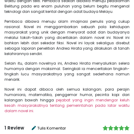
waktu dengan teliti. Pembaca seakan dibawa menuju pedalaman
Belitung pada era enam puluhan yang belum begitu mengenal
teknologi dan sangat kental dengan adat budaya Melayu.
Pembaca dibawa menuju alam imajinasi penulis yang cukup
rasional. Novel ini menggambarkan sebuah pola kehidupan
masyarakat yang unik dengan menyorot adat dan budayanya
melalui tokoh-tokoh yang diceritakan dalam novel ini. Novel ini
bahkan lebih dari sekedar fiksi. Novel ini layak sekaligus disebut
sebagai laporan penelitian Andrea Hirata yang dilakukan di tanah
kelahirannya sendiri.
Selain itu, dalam novelnya ini, Andrea Hirata menyalurkan selera
humornya dengan maksimal. Seringkali ia menceritakan tingkah-
tingkah lucu masyarakatnya yang sangat sederhana namun
menarik.
Novel ini dapat dibaca oleh semua kalangan; para perajin
humaniora, matematika, penggemar humor, pecinta kopi dari
kalangan bawah hingga
pejabat yang ingin mendengar keluh
kesah masyarakatnya tentang pemerintahan pada latar waktu
dalam novel ini.
1
Review
Tulis Komentar