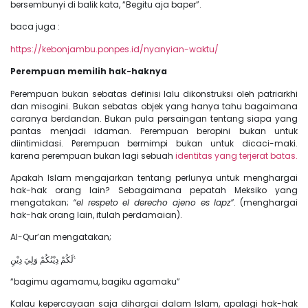
bersembunyi di balik kata, “Begitu aja baper”.
baca juga :
https://kebonjambu.ponpes.id/nyanyian-waktu/
Perempuan memilih hak-haknya
Perempuan bukan sebatas definisi lalu dikonstruksi oleh patriarkhi
dan misogini. Bukan sebatas objek yang hanya tahu bagaimana
caranya berdandan. Bukan pula persaingan tentang siapa yang
pantas menjadi idaman. Perempuan beropini bukan untuk
diintimidasi. Perempuan bermimpi bukan untuk dicaci-maki.
karena perempuan bukan lagi sebuah
identitas yang terjerat batas.
Apakah Islam mengajarkan tentang perlunya untuk menghargai
hak-hak orang lain? Sebagaimana pepatah Meksiko yang
mengatakan;
“el respeto el derecho ajeno es lapz”
. (menghargai
hak-hak orang lain, itulah perdamaian).
Al-Qur’an mengatakan;
لَكُمْ دِيْنُكُمْ وَلِيَ دِيْنِ ࣖ
“bagimu agamamu, bagiku agamaku”
Kalau kepercayaan saja dihargai dalam Islam, apalagi hak-hak