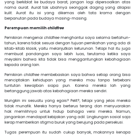
yang berkiblat ke budaya barat, jangan lagi dipersoalkan atas
nama aurat. Aurat tak ubahnya seonggok daging yang dilapisi
kulit. Aurat itu isi yang dikemas oleh tata krama dengan
berpanutan pada budaya masing-masing.
Perempuan memilih
childfree
Pemikiran mengenai
childfree
menghantui saya selama bertahun-
tahun, karena tidak sesuai dengan tujuan pernikahan yang ada di
kitab-kitab klasik, yaitu melanjutkan keturunan. Tetapi hal itu juga
membuat pandangan saya lebih luas, terutama ketika saya
meyakini bahwa kita tidak bisa menggantungkan kebahagiaan
kepada orang lain.
Pemikiran
childfree
membebaskan saya bahwa setiap orang bisa
menciptakan kehidupan yang mereka mau tanpa terbebani
tuntutan kewajiban siapa pun. Karena mereka lah yang
bertanggung jawab atas kebahagiaan mereka sendiri.
Mungkin ini sesuatu yang egois? Pelit?, tetapi yang jelas mereka
tidak munafik. Mereka hanya berterus terang dan menyuarakan
hak memilihnya untuk hidup bahagia versi mereka. Namun,
jangankan mendapat kebijakan yang adil. Lingkungan sosial saja
kerap memberikan stigma buruk yang berujung pada persekusi.
Tugas perempuan itu sudah cukup banyak, makannya kenapa