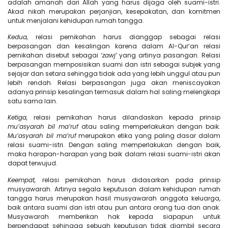
adalah amanah dari Allah yang harus dijaga oleh suami-istri.
Akad nikah merupakan perjanjian, kesepakatan, dan komitmen
untuk menjalani kehidupan rumah tangga.
Kedua,
relasi pernikahan harus dianggap sebagai relasi
berpasangan dan kesalingan karena dalam Al-Qur’an relasi
pernikahan disebut sebagai
‘zawj’
yang artinya pasangan. Relasi
berpasangan memposisikan suami dan istri sebagai subjek yang
sejajar dan setara sehingga tidak ada yang lebih unggul atau pun
lebih rendah. Relasi berpasangan juga akan meniscayakan
adanya prinsip kesalingan termasuk dalam hal saling melengkapi
satu sama lain.
Ketiga,
relasi pernikahan harus dilandaskan kepada prinsip
mu’asyarah bil ma’ruf
atau saling memperlakukan dengan baik.
Mu’asyarah bil ma’ruf
merupakan etika yang paling dasar dalam
relasi suami-istri. Dengan saling memperlakukan dengan baik,
maka harapan-harapan yang baik dalam relasi suami-istri akan
dapat terwujud.
Keempat,
relasi pernikahan harus didasarkan pada prinsip
musyawarah. Artinya segala keputusan dalam kehidupan rumah
tangga harus merupakan hasil musyawarah anggota keluarga,
baik antara suami dan istri atau pun antara orang tua dan anak.
Musyawarah memberikan hak kepada siapapun untuk
berpendapat sehingga sebuah keputusan tidak diambil secara