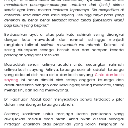
menciptakan pasangan-pasangan untukmu dari (jenis) dirimu
sendiri agar kamu merasa tenteram kepadanya. Dia menjadikan di
antaramu rasa cinta dan kasih sayang. Sesungguhnya pada yang
demikian itu benar-benar terdapat tanda-tanda (kebesaran Allah)
bagi kaum yang berpikir.”
Berdasarkan ayat di atas pula kata sakinah sering dirangkai
dengan kata mawaddah dan rahmah sehingga menjadi
rangkaian kalimat
‘sakinah mawaddah wa rahmah’.
Kalimat ini
sering diucapkan sebagai bentuk doa dan harapan kepada
pasangan yang baru menikah.
Mawaddah sendiri artinya adalah cinta, sedangkan rahmah
artinya kasih sayang. Artinya, keluarga sakinah adalah keluarga
yang didasari oleh rasa cinta dan kasih sayang.
Cinta dan kasih
sayang
ini harus dimiliki oleh setiap anggota keluarga dan
diaktualisasikan dengan cara kesalingan; saling mencintai, saling
mengasihi, dan saling menyayangi.
Dr. Faqihudin Abdul Kodir menyebutkan bahwa terdapat 5 pilar
dalam membangun keluarga sakinah.
Pertama,
komitmen untuk menjaga ikatan pernikahan yang
diwujudkan melalui akad nikah. Akad nikah disebut sebagai
mitsaqan ghalizhan
atau perjanjian yang kokoh. Penjanjian ini