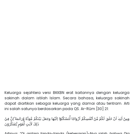
Keluarga sejahtera versi BKKBN erat kaitannya dengan keluarga
sakinah dalam istilah Islam. Secara bahasa, keluarga sakinah
dapat diartikan sebagai keluarga yang damai atau tentram. Arti
ini salah satunya berdasarkan pada QS. Ar-Rūm [30]:21:
وَمِنْ اٰيٰتِهٖٓ اَنْ خَلَقَ لَكُمْ مِّنْ اَنْفُسِكُمْ اَزْوَاجًا لِّتَسْكُنُوْٓا اِلَيْهَا وَجَعَلَ بَيْنَكُمْ مَّوَدَّةً وَّرَحْمَةً ۗاِنَّ فِيْ
ذٰلِكَ لَاٰيٰتٍ لِّقَوْمٍ يَّتَفَكَّرُوْنَ
Artinya:
“Di antara tanda-tanda (kebesaran)-Nya ialah bahwa Dia