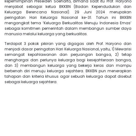
kepemimpinan Preseiden Soeharto, dimana saat itu Prof. Haryono
menjabat sebagai ketua BKKBN (Badan Kependudukan dan
Keluarga Berencana Nasional). 29 Juni 2024 merupakan
peringatan Hari Keluarga Nasional ke-31. Tahun ini BKKBN
mengangkat tema ‘Keluarga Berkualitas Menuju Indonesia Emas’
sebagai komitmen pemerintah dalam membangun sumber daya
manusia melalui keluarga yang berkualitas.
Terdapat 3 pokok pikiran yang digagas oleh Prof. Haryono dan
menjadi dasar peringatan Hari Keluarga Nasional, yaitu, 1) Mewarisi
semangat kepahlawanan dan perjuangan bangsa, 2) tetap
menghargai dan perlunya keluarga bagi kesejahteraan bangsa,
dan 3) membangun keluarga yang bekerja keras dan mampu
berbenah diri menuju keluarga sejahtera. BKKBN pun menerapkan
tahapan dan kriteria khusus agar sebuah keluarga dapat disebut
sebagai keluarga sejahtera.