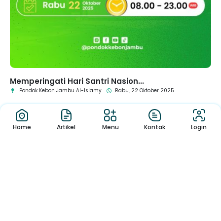
Memperingati Hari Santri Nasion...
Pondok Kebon Jambu Al-Islamy
Rabu, 22 Oktober 2025
Home
Artikel
Menu
Kontak
Login
1
2
3
4
5
6
Pengumuman
Sekolah
Pengumuman