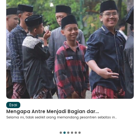
Esai
Mengapa Antre Menjadi Bagian dar...
Selama ini, tidak sedikit orang memandang pesantren sebatas in...
1
2
3
4
5
6