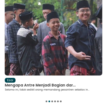
Esai
Mengapa Antre Menjadi Bagian dar...
Selama ini, tidak sedikit orang memandang pesantren sebatas in...
1
2
3
4
5
6