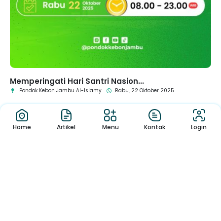
Memperingati Hari Santri Nasion...
Pondok Kebon Jambu Al-Islamy
Rabu, 22 Oktober 2025
Home
Artikel
Menu
Kontak
Login
1
2
3
4
5
6
Pengumuman
Sekolah
Pengumuman