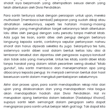
shalat isya berjamaah yang ditempatkan sesuai denah yang
telah ditentukan oleh Divisi Pendidikan.
Para santri tentunya sibuk dengan persiapan untuk ujian, mereka
mutholaah
(membaca kembali) pelajaran yang sudah dikaji atau
dihafalkan sebelumnya, seperti tes hafalan masing-masing
tingkatan yang menghafalkan target setorannya telah ditentukan
lalu dites oleh penguji dengan satu persatu tanpa melihat kitab.
Ada juga tes lisan, santri dites oleh penguji dengan bertanya
langsung kepada santri, contohnya seputar pertanyaan nahwu
shorof dan harus dijawab seketika itu juga. Selanjutnya tes tulis,
sistemnya santri diberi soal dalam bentuk kertas lalu diisi di
lembaran tersebut dan dipantau oleh pengawas supaya kondusif
dan tidak ada yang menyontek. Untuk tes kitab, santri diberi kitab
tanpa harakat yang dalam istilah pesantren sering disebut “kitab
gundul”, lalu santri membaca dan menerjemahkan apa yang
dibacanya kepada penguji. Ini menjadi cerminan bentuk dari hasil
keseriusan santri dalam mengikuti pembelajaran sebelumnya.
Akhir dari proses ujian, para santri mendapatkan rekap nilai dari
ujian yang dilaksanakan dan yang mendapatkan nilai bagus
akan mendapatkan hadiah dari Divisi Pendidikan. Hal ini
merupakan ajang berlomba dalam kebaikan (
Fastabiqul Khoirot),
supaya santri lebih semangat dalam pengajian serta dapat
mengispirasi para santri untuk belajar lebih giat lagi. Tak dapat kita