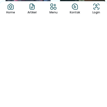
Home
Artikel
Menu
Kontak
Login
Esai
Cerpen
Mengapa Antre
Rahasia (dan) Tuhan
Menjadi Bagian dar...
Telah kau jadikan jiwaku terikatmu
Dengan simpul mati itu Pega...
Selama ini, tidak sedikit orang
memandang pesantren sebatas
in...
1
2
3
4
5
6
Download APP Kebon Jambu Coming Soon